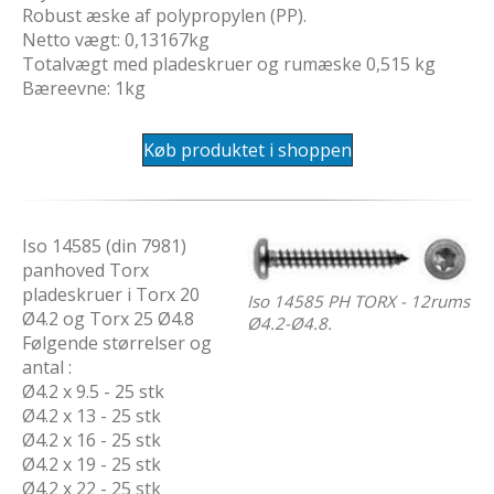
Robust æske af polypropylen (PP).
Netto vægt: 0,13167kg
Totalvægt med pladeskruer og rumæske 0,515 kg
Bæreevne: 1kg
Køb produktet i shoppen
Iso 14585 (din 7981)
panhoved Torx
pladeskruer i Torx 20
Iso 14585 PH TORX - 12rums
Ø4.2 og Torx 25 Ø4.8
Ø4.2-Ø4.8.
Følgende størrelser og
antal :
Ø4.2 x 9.5 - 25 stk
Ø4.2 x 13 - 25 stk
Ø4.2 x 16 - 25 stk
Ø4.2 x 19 - 25 stk
Ø4.2 x 22 - 25 stk