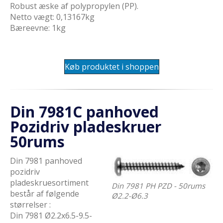
Robust æske af polypropylen (PP).
Netto vægt: 0,13167kg
Bæreevne: 1kg
Køb produktet i shoppen
Din 7981C panhoved
Pozidriv pladeskruer
50rums
Din 7981 panhoved
pozidriv
pladeskruesortiment
Din 7981 PH PZD - 50rums
består af følgende
Ø2.2-Ø6.3
størrelser :
Din 7981 Ø2.2x6.5-9.5-